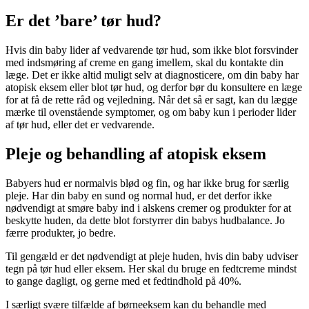
Er det ’bare’ tør hud?
Hvis din baby lider af vedvarende tør hud, som ikke blot forsvinder
med indsmøring af creme en gang imellem, skal du kontakte din
læge. Det er ikke altid muligt selv at diagnosticere, om din baby har
atopisk eksem eller blot tør hud, og derfor bør du konsultere en læge
for at få de rette råd og vejledning. Når det så er sagt, kan du lægge
mærke til ovenstående symptomer, og om baby kun i perioder lider
af tør hud, eller det er vedvarende.
Pleje og behandling af atopisk eksem
Babyers hud er normalvis blød og fin, og har ikke brug for særlig
pleje. Har din baby en sund og normal hud, er det derfor ikke
nødvendigt at smøre baby ind i alskens cremer og produkter for at
beskytte huden, da dette blot forstyrrer din babys hudbalance. Jo
færre produkter, jo bedre.
Til gengæld er det nødvendigt at pleje huden, hvis din baby udviser
tegn på tør hud eller eksem. Her skal du bruge en fedtcreme mindst
to gange dagligt, og gerne med et fedtindhold på 40%.
I særligt svære tilfælde af børneeksem kan du behandle med