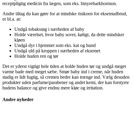
receptpligtig medicin fra lægen, som eks. binyrebarkhormon.
Andre tiltag du kan gøre for at mindske risikoen for eksemudbrud,
er bl.a. at:
Undgå tobaksrøg i nærheden af baby
Holde værelset, hvor baby sover, køligt, da dette mindsker
kløen
Undgå dyr i hjemmet som eks. kat og hund
Undgå uld på kroppen i nærheden af eksemet
Holde huden ren og tør
Det er yderst vigtigt hele tiden at holde huden tør og undgå meget
varme bade med meget sæbe. Smør baby ind i creme, når huden
stadig er lidt fugtig, så cremen bedre kan trænge ind. Vælg desuden
produkter uden parfume/parabener og andet kemi, der kan forstyrre
hudens balance og give endnu mere kløe og irritation.
Andre nyheder