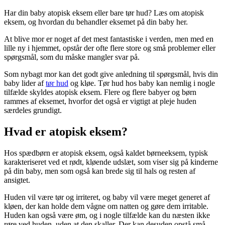
Har din baby atopisk eksem eller bare tør hud? Læs om atopisk
eksem, og hvordan du behandler eksemet på din baby her.
At blive mor er noget af det mest fantastiske i verden, men med en
lille ny i hjemmet, opstår der ofte flere store og små problemer eller
spørgsmål, som du måske mangler svar på.
Som nybagt mor kan det godt give anledning til spørgsmål, hvis din
baby lider af
tør hud
og kløe. Tør hud hos baby kan nemlig i nogle
tilfælde skyldes atopisk eksem. Flere og flere babyer og børn
rammes af eksemet, hvorfor det også er vigtigt at pleje huden
særdeles grundigt.
Hvad er atopisk eksem?
Hos spædbørn er atopisk eksem, også kaldet børneeksem, typisk
karakteriseret ved et rødt, kløende udslæt, som viser sig på kinderne
på din baby, men som også kan brede sig til hals og resten af
ansigtet.
Huden vil være tør og irriteret, og baby vil være meget generet af
kløen, der kan holde dem vågne om natten og gøre dem irritable.
Huden kan også være øm, og i nogle tilfælde kan du næsten ikke
røre ved huden, uden at den skaller. Der kan desuden opstå små