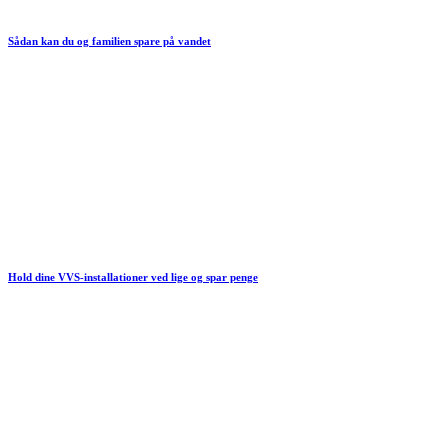
Sådan kan du og familien spare på vandet
Hold dine VVS-installationer ved lige og spar penge