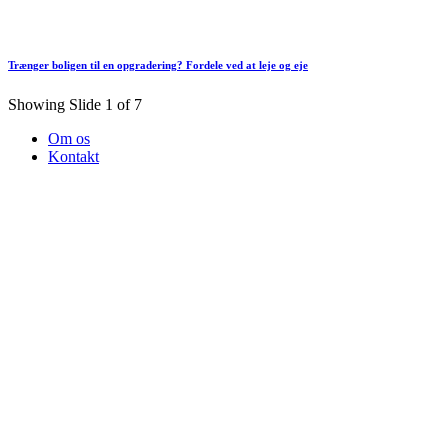
Trænger boligen til en opgradering? Fordele ved at leje og eje
Showing Slide 1 of 7
Om os
Kontakt