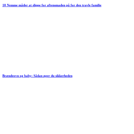
10 Nemme måder at slippe for aftensmaden på for den travle familie
Brændeovn og baby: Sådan øger du sikkerheden