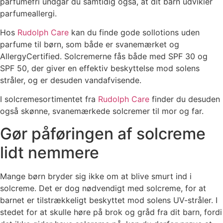
parfumefri undgår du samtidig også, at dit barn udvikler
parfumeallergi.
Hos
Rudolph Care
kan du finde gode sollotions uden
parfume til børn, som både er svanemærket og
AllergyCertified. Solcremerne fås både med SPF 30 og
SPF 50, der giver en effektiv beskyttelse mod solens
stråler, og er desuden vandafvisende.
I solcremesortimentet fra
Rudolph Care
finder du desuden
også skønne, svanemærkede solcremer til mor og far.
Gør påføringen af solcreme
lidt nemmere
Mange børn bryder sig ikke om at blive smurt ind i
solcreme. Det er dog nødvendigt med solcreme, for at
barnet er tilstrækkeligt beskyttet mod solens UV-stråler. I
stedet for at skulle høre på brok og gråd fra dit barn, fordi