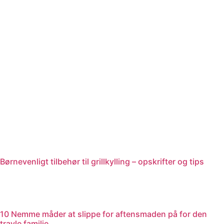
Videre
til
indhold
Børnevenligt tilbehør til grillkylling – opskrifter og tips
10 Nemme måder at slippe for aftensmaden på for den
travle familie