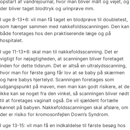
opstart af vandrejournal, hvor man bliver målt og vejet, og
der bliver taget blodtryk og urinprøve mm.
I uge 8-13+6: vil man få taget en blodprøve til doubletest,
som hænger sammen med nakkefoldsscanningen. Den kan
både foretages hos den praktiserende læge og på
hospitalet.
I uge 11-13+6: skal man til nakkefoldsscanning. Det er
vigtigt for nøjagtigheden, at scanningen bliver foretaget
inden for dette tidsrum. Det er altså en ultralydsscanning,
hvor man for første gang får lov at se baby på skærmen
og høre babys hjertelyd. Scanningen foretages som
udgangspunkt på maven, men man kan godt risikere, at de
ikke kan se noget fra den vinkel, så scanningen bliver nødt
til at foretages vaginalt også. De vil sjældent fortælle
kønnet på babyen. Nakkefoldsscanningen skal afsløre, om
der er risiko for kromosonfejlen Down’s Syndrom.
I uge 13-15: vil man få en indkaldelse til første besøg hos