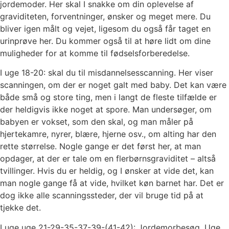
jordemoder. Her skal I snakke om din oplevelse af
graviditeten, forventninger, ønsker og meget mere. Du
bliver igen målt og vejet, ligesom du også får taget en
urinprøve her. Du kommer også til at høre lidt om dine
muligheder for at komme til fødselsforberedelse.
I uge 18-20: skal du til misdannelsesscanning. Her viser
scanningen, om der er noget galt med baby. Det kan være
både små og store ting, men i langt de fleste tilfælde er
der heldigvis ikke noget at spore. Man undersøger, om
babyen er vokset, som den skal, og man måler på
hjertekamre, nyrer, blære, hjerne osv., om alting har den
rette størrelse. Nogle gange er det først her, at man
opdager, at der er tale om en flerbørnsgraviditet – altså
tvillinger. Hvis du er heldig, og I ønsker at vide det, kan
man nogle gange få at vide, hvilket køn barnet har. Det er
dog ikke alle scanningssteder, der vil bruge tid på at
tjekke det.
I uge uge 21-29-35-37-39-(41-42): Jordemorbesøg. Uge