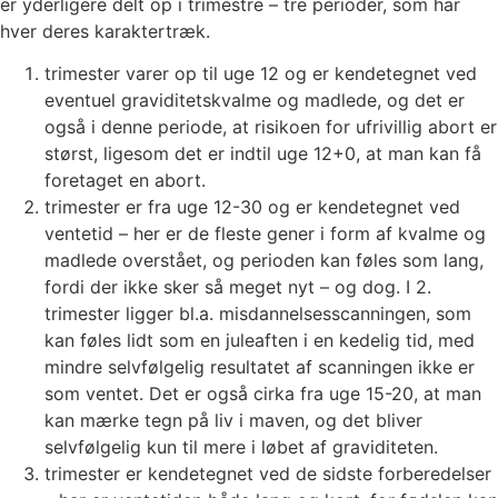
er yderligere delt op i trimestre – tre perioder, som har
hver deres karaktertræk.
trimester varer op til uge 12 og er kendetegnet ved
eventuel graviditetskvalme og madlede, og det er
også i denne periode, at risikoen for ufrivillig abort er
størst, ligesom det er indtil uge 12+0, at man kan få
foretaget en abort.
trimester er fra uge 12-30 og er kendetegnet ved
ventetid – her er de fleste gener i form af kvalme og
madlede overstået, og perioden kan føles som lang,
fordi der ikke sker så meget nyt – og dog. I 2.
trimester ligger bl.a. misdannelsesscanningen, som
kan føles lidt som en juleaften i en kedelig tid, med
mindre selvfølgelig resultatet af scanningen ikke er
som ventet. Det er også cirka fra uge 15-20, at man
kan mærke tegn på liv i maven, og det bliver
selvfølgelig kun til mere i løbet af graviditeten.
trimester er kendetegnet ved de sidste forberedelser