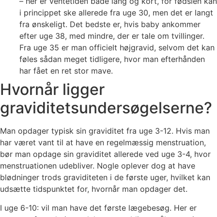
– her er ventetiden både lang og kort, for fødslen kan
i princippet ske allerede fra uge 30, men det er langt
fra ønskeligt. Det bedste er, hvis baby ankommer
efter uge 38, med mindre, der er tale om tvillinger.
Fra uge 35 er man officielt højgravid, selvom det kan
føles sådan meget tidligere, hvor man efterhånden
har fået en ret stor mave.
Hvornår ligger
graviditetsundersøgelserne?
Man opdager typisk sin graviditet fra uge 3-12. Hvis man
har været vant til at have en regelmæssig menstruation,
bør man opdage sin graviditet allerede ved uge 3-4, hvor
menstruationen udebliver. Nogle oplever dog at have
blødninger trods graviditeten i de første uger, hvilket kan
udsætte tidspunktet for, hvornår man opdager det.
I uge 6-10: vil man have det første lægebesøg. Her er