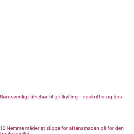
Videre
til
indhold
Børnevenligt tilbehør til grillkylling – opskrifter og tips
10 Nemme måder at slippe for aftensmaden på for den
travle familie