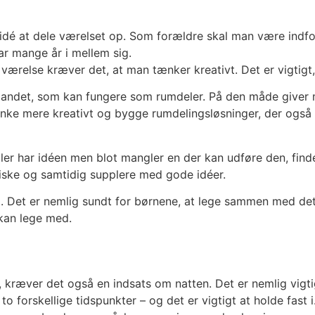
 idé at dele værelset op. Som forældre skal man være indfo
har mange år i mellem sig.
værelse kræver det, at man tænker kreativt. Det er vigtigt, 
er andet, som kan fungere som rumdeler. På den måde giver 
e mere kreativt og bygge rumdelingsløsninger, der også f
ller har idéen men blot mangler en der kan udføre den, fi
tiske og samtidig supplere med gode idéer.
p. Det er nemlig sundt for børnene, at lege sammen med de
 kan lege med.
, kræver det også en indsats om natten. Det er nemlig vigti
 forskellige tidspunkter – og det er vigtigt at holde fast i.