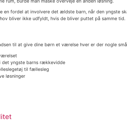
amme rum, burde man måske overveje en anden løsning.
 en fordel at involvere det ældste barn, når den yngste ska
ov bliver ikke udfyldt, hvis de bliver puttet på samme tid.
pladsen til at give dine børn et værelse hver er der nogle 
værelset
 i det yngste barns rækkevidde
leslegetøj til fællesleg
ve løsninger
itet