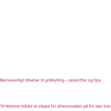
Videre
til
indhold
Børnevenligt tilbehør til grillkylling – opskrifter og tips
10 Nemme måder at slippe for aftensmaden på for den travl