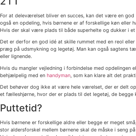
2 i 1
For at deleværelset bliver en succes, kan det være en god
også en opdeling, hvis børnene er af forskellige køn eller 
Hvis der skal være plads til både superhelte og dukker i et 
Det er derfor en god idé at skille rummet med en reol ell
præg på udsmykning og legetøj. Man kan også sagtens tænk
eller lignende.
Hvis du mangler vejledning i forbindelse med opdelingen e
behjælpelig med en
handyman
, som kan klare alt det prak
Det behøver dog ikke at være hele værelset, der er delt o
et fælleshjørne, hvor der er plads til det legetøj, de begge
Puttetid?
Hvis børnene er forskellige aldre eller begge er meget små
stor aldersforskel mellem børnene skal de måske i seng på to