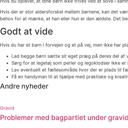
Hvis du oplever, at dine børn ikke trives ved at sove i s
Hvis der er stor aldersforskel mellem børnene, kan det være
behov for at mærke, at han eller hun er den ældste. Det beh
Godt at vide
Hvis du har et barn i forvejen og et på vej, men ikke har 
Lad begge børn sætte sit eget præg på deres del af 
Sørg for at legetøj som perler og legoklodser ikke er
Lav eventuelt et fællesområde hvor der er plads til fæl
Få en handyman til at hjælpe med praktiske og kreati
Andre nyheder
Gravid
Problemer med bagpartiet under gravid